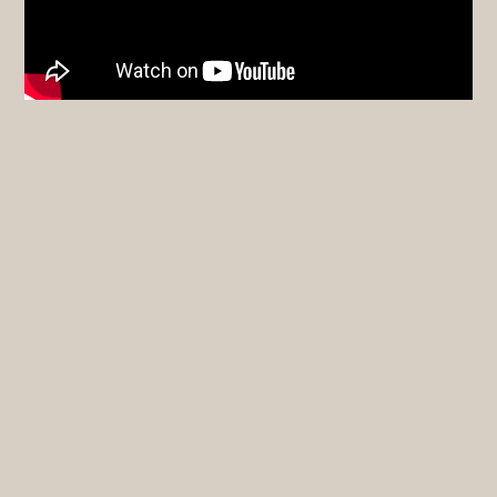
Este programa NÃO é para você se:
Não é um ataque aos seus filhos.
Não é um manifesto ideológico.
Não é um debate sobre sexualidade.